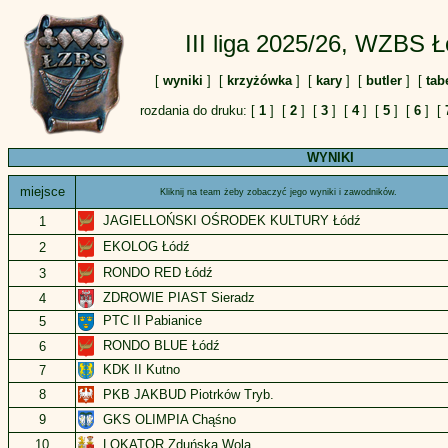
III liga 2025/26, WZBS Ł
[
wyniki
] [
krzyżówka
] [
kary
] [
butler
] [
tab
rozdania do druku: [
1
] [
2
] [
3
] [
4
] [
5
] [
6
] [
WYNIKI
miejsce
Kliknij na team żeby zobaczyć jego wyniki i zawodników.
JAGIELLOŃSKI OŚRODEK KULTURY Łódź
1
EKOLOG Łódź
2
RONDO RED Łódź
3
ZDROWIE PIAST Sieradz
4
PTC II Pabianice
5
RONDO BLUE Łódź
6
KDK II Kutno
7
PKB JAKBUD Piotrków Tryb.
8
GKS OLIMPIA Chąśno
9
LOKATOR Zduńska Wola
10