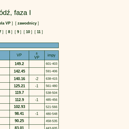
ódź, faza I
ela VP
] [
zawodnicy
]
7
] [
8
] [
9
] [
10
] [
11
]
±
VP
impy
VP
149.2
601-403
142.45
591-406
140.16
-2
638-415
125.21
-1
561-480
119.7
538-504
112.9
-1
485-456
102.93
521-566
98.41
-1
480-548
90.25
458-535
83.01
443-605