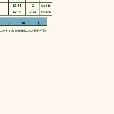
81.64
-3
402-535
62.09
-2.44
358-636
9
10
11
zowana dla rozdzielczości 1024x768.