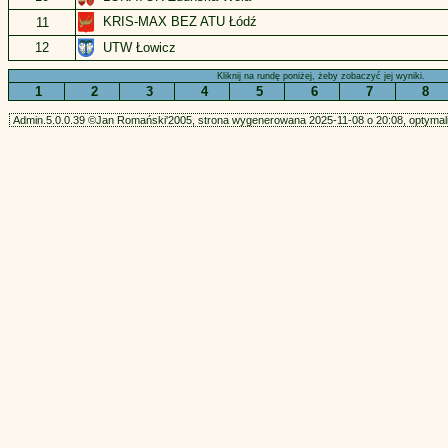
KRIS-MAX BEZ ATU Łódź
11
UTW Łowicz
12
Kliknij na rundę poniżej, żeby zobaczyć jej wyniki.
1
2
3
4
5
6
7
8
Admin.5.0.0.39 ©Jan Romański'2005, strona wygenerowana 2025-11-08 o 20:08, optymali